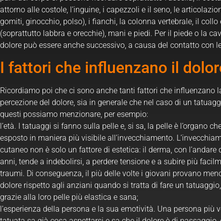
attorno alle costole, l’inguine, i capezzoli e il seno, le articolazion
gomiti, ginocchio, polso), i fianchi, la colonna vertebrale, il collo 
(soprattutto labbra e orecchie), mani e piedi. Per il piede o la cavi
dolore può essere anche successivo, a causa del contatto con l
I fattori che influenzano il dolo
Ricordiamo poi che ci sono anche tanti fattori che influenzano l
percezione del dolore, sia in generale che nel caso di un tatuagg
questi possiamo menzionare, per esempio:
l’età. I tatuaggi si fanno sulla pelle e, si sa, la pelle è l’organo ch
esposto in maniera più visibile all’invecchiamento. L’invecchia
cutaneo non è solo un fattore di estetica: il derma, con l’andare 
anni, tende a indebolirsi, a perdere tensione e a subire più facil
traumi. Di conseguenza, il più delle volte i giovani provano men
dolore rispetto agli anziani quando si tratta di fare un tatuaggio,
grazie alla loro pelle più elastica e sana;
l’esperienza della persona e la sua emotività. Una persona più v
tatuata sa già cosa aspettarsi e sa che il dolore è di passaggio, 