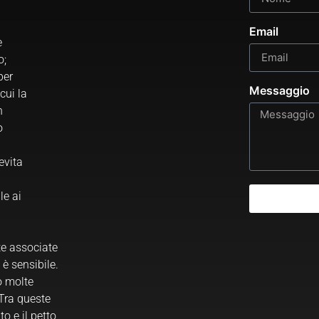
Email
e
o;
per
Messaggio
cui la
n
o
evita
le ai
te associate
è sensibile.
no molte
Tra queste
to e il petto