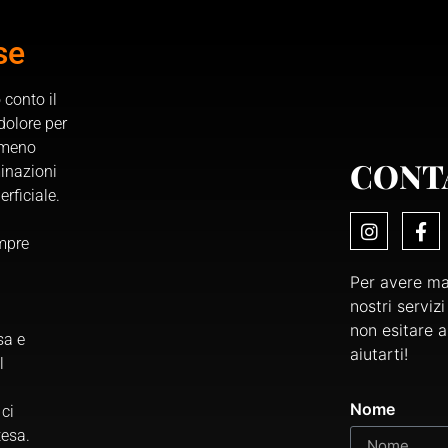
se
 conto il
dolore per
e meno
CONT
minazioni
rficiale.
empre
Per avere mag
nostri serviz
non esitare a
sa e
aiutarti!
l
Nome
 ci
tesa.