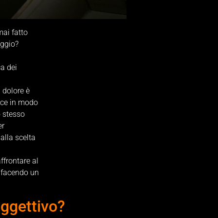
ai fatto
aggio?
a dei
l dolore è
isce in modo
o stesso
er
alla scelta
affrontare al
e facendo un
oggettivo?