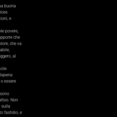
una buona
lore.
ioni, e
ole povere,
upporre che
olore, che va
abile,
ggero, al
cile
alapena
 o essere
i sono
attoo. Non
 sulla
o fastidio, e