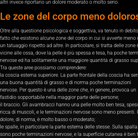
altri invece riportano un dolore moderato o molto serio.
Le zone del corpo meno doloro
Oltre alla questione psicologica e soggettiva, va tenuto in debito
fatto che esistono alcune zone del corpo in cui si avverte meno 
un tatuaggio rispetto ad altre. In particolare, si tratta delle zon
vicine alle ossa, dove la pelle è più spessa e tesa, ha poche ter
nervose ed ha solitamente una maggiore quantità di grasso supe
Tra queste aree possiamo comprendere:
la coscia esterna superiore. La parte frontale della coscia ha s
una buona quantità di grasso e di norma poche terminazioni
nervose. Per questo è una delle zone che, in genere, provoca un
fastidio sopportabile nella maggior parte delle persone;
il braccio. Gli avambracci hanno una pelle molto ben tesa, spes
ricca di muscoli, e le terminazioni nervose sono meno presenti. I
dolore, di norma, è molto basso o moderato;
le spalle, in particolare la parte esterna delle stesse. Sulla spalla
sono poche terminazioni nervose, e la superficie cutanea è ben 