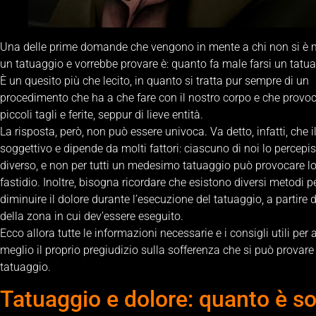
Una delle prime domande che vengono in mente a chi non si è m
un tatuaggio e vorrebbe provare è: quanto fa male farsi un tatu
È un quesito più che lecito, in quanto si tratta pur sempre di un
procedimento che ha a che fare con il nostro corpo e che provoc
piccoli tagli e ferite, seppur di lieve entità.
La risposta, però, non può essere univoca. Va detto, infatti, che i
soggettivo e dipende da molti fattori: ciascuno di noi lo percep
diverso, e non per tutti un medesimo tatuaggio può provocare l
fastidio. Inoltre, bisogna ricordare che esistono diversi metodi p
diminuire il dolore durante l’esecuzione del tatuaggio, a partire d
della zona in cui dev’essere eseguito.
Ecco allora tutte le informazioni necessarie e i consigli utili per 
meglio il proprio pregiudizio sulla sofferenza che si può provar
tatuaggio.
Tatuaggio e dolore: quanto è s