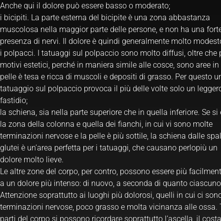
Anche qui il dolore può essere basso o moderato;
i bicipiti. La parte esterna del bicipite è una zona abbastanza
muscolosa nella maggior parte delle persone, e non ha una fort
presenza di nervi. Il dolore è quindi generalmente molto modest
i polpacci. I tatuaggi sul polpaccio sono molto diffusi, oltre che 
motivi estetici, perché in maniera simile alle cosce, sono aree in 
pelle è tesa e ricca di muscoli e depositi di grasso. Per questo u
tatuaggio sul polpaccio provoca il più delle volte solo un legger
fastidio;
la schiena, sia nella parte superiore che in quella inferiore. Se si 
la zona della colonna e quella dei fianchi, in cui vi sono molte
terminazioni nervose e la pelle è più sottile, la schiena dalle spal
glutei è un’area perfetta per i tatuaggi, che causano perlopiù un
dolore molto lieve.
Le altre zone del corpo, per contro, possono essere più facilmen
a un dolore più intenso: di nuovo, a seconda di quanto ciascuno 
Attenzione soprattutto ai luoghi più dolorosi, quelli in cui ci so
terminazioni nervose, poco grasso e molta vicinanza alle ossa. 
parti del corpo si possono ricordare soprattutto l’ascella, il costa