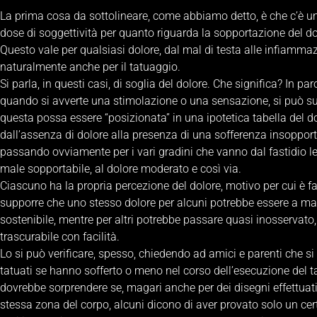
La prima cosa da sottolineare, come abbiamo detto, è che c’è 
dose di soggettività per quanto riguarda la sopportazione del do
Questo vale per qualsiasi dolore, dal mal di testa alle infiammaz
naturalmente anche per il tatuaggio.
Si parla, in questi casi, di soglia del dolore. Che significa? In par
quando si avverte una stimolazione o una sensazione, si può s
questa possa essere “posizionata” in una ipotetica tabella del d
dall’assenza di dolore alla presenza di una sofferenza insopport
passando ovviamente per i vari gradini che vanno dal fastidio le
male sopportabile, al dolore moderato e così via.
Ciascuno ha la propria percezione del dolore, motivo per cui è fa
supporre che uno stesso dolore per alcuni potrebbe essere a m
sostenibile, mentre per altri potrebbe passare quasi inosservato,
trascurabile con facilità.
Lo si può verificare, spesso, chiedendo ad amici e parenti che s
tatuati se hanno sofferto o meno nel corso dell’esecuzione del t
dovrebbe sorprendere se, magari anche per dei disegni effettuati
stessa zona del corpo, alcuni dicono di aver provato solo un cert