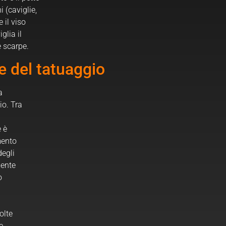
i (caviglie,
e il viso
glia il
e scarpe.
re del tatuaggio
a
io. Tra
e è
mento
degli
mente
o
olte
e